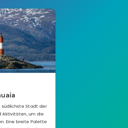
huaia
e südlichste Stadt der
 Aktivitäten, um die
. Eine breite Palette