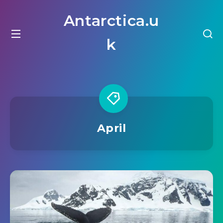
Antarctica.u
k
April