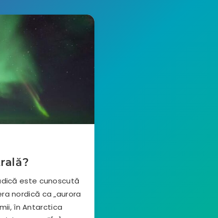
rală?
sudică este cunoscută
era nordică ca „aurora
ii, în Antarctica