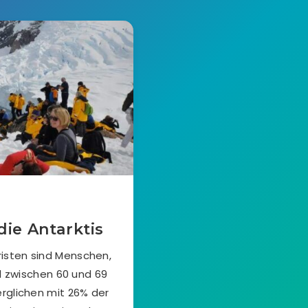
die Antarktis
risten sind Menschen,
d zwischen 60 und 69
rglichen mit 26% der