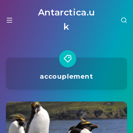
Antarctica.u
k
accouplement