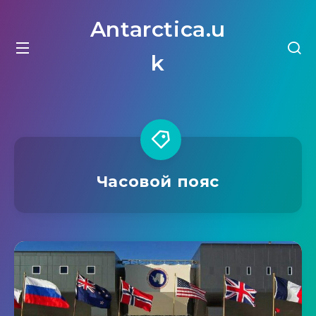
Antarctica.u
k
Часовой пояс