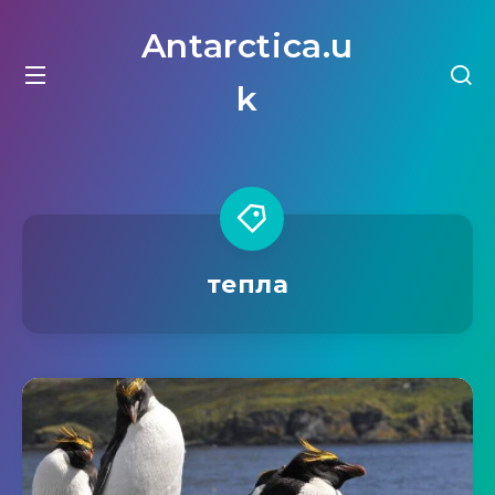
Antarctica.u
k
тепла