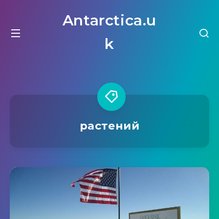
Antarctica.u
k
растений