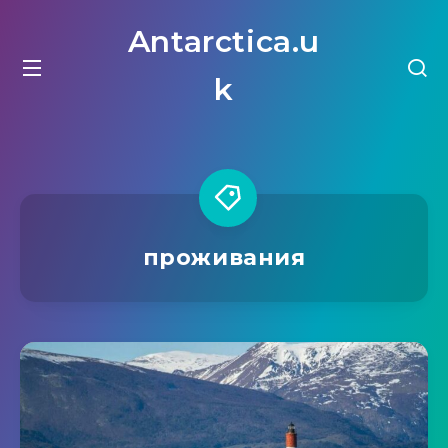
Antarctica.u
k
проживания