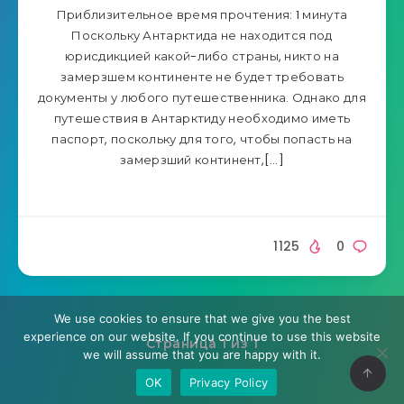
Приблизительное время прочтения: 1 минута
Поскольку Антарктида не находится под
юрисдикцией какой-либо страны, никто на
замерзшем континенте не будет требовать
документы у любого путешественника. Однако для
путешествия в Антарктиду необходимо иметь
паспорт, поскольку для того, чтобы попасть на
замерзший континент,[…]
1125
0
We use cookies to ensure that we give you the best
experience on our website. If you continue to use this website
Страница 1 из 1
we will assume that you are happy with it.
OK
Privacy Policy