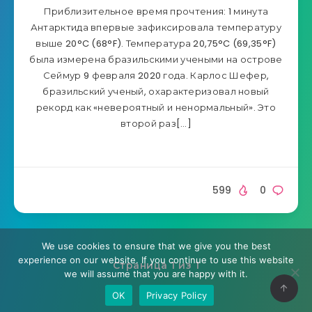
Приблизительное время прочтения: 1 минута
Антарктида впервые зафиксировала температуру
выше 20°C (68°F). Температура 20,75°C (69,35°F)
была измерена бразильскими учеными на острове
Сеймур 9 февраля 2020 года. Карлос Шефер,
бразильский ученый, охарактеризовал новый
рекорд как «невероятный и ненормальный». Это
второй раз[…]
599
0
We use cookies to ensure that we give you the best
experience on our website. If you continue to use this website
Страница 1 из 1
we will assume that you are happy with it.
OK
Privacy Policy