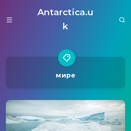
Antarctica.u
k
мире