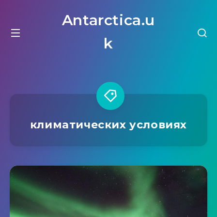
Antarctica.u
k
климатических условиях