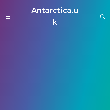
Antarctica.u
k