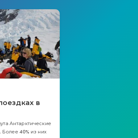
поездках в
нута Антарктические
. Более 40% из них