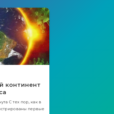
й континент
са
та С тех пор, как в
гистрированы первые