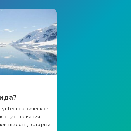
тида?
нут Географическое
 югу от слияния
ной широты, который