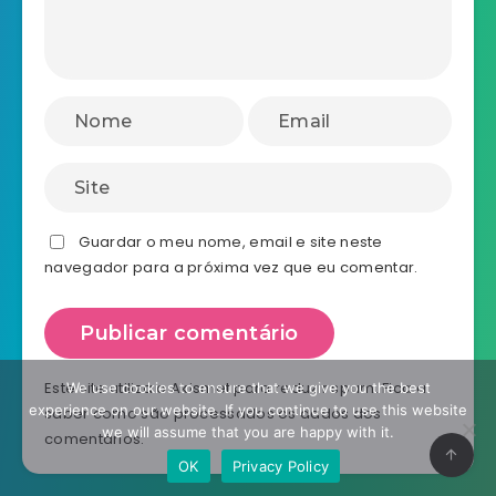
Guardar o meu nome, email e site neste
navegador para a próxima vez que eu comentar.
Este site utiliza o Akismet para reduzir spam.
Fica a
We use cookies to ensure that we give you the best
experience on our website. If you continue to use this website
saber como são processados os dados dos
we will assume that you are happy with it.
comentários
.
OK
Privacy Policy