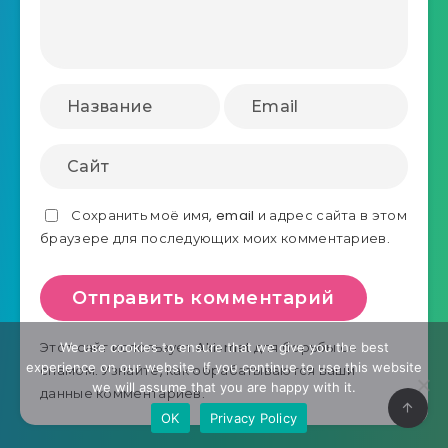
Сохранить моё имя, email и адрес сайта в этом
браузере для последующих моих комментариев.
Этот сайт использует Akismet для борьбы со
We use cookies to ensure that we give you the best
experience on our website. If you continue to use this website
спамом.
Узнайте, как обрабатываются ваши
we will assume that you are happy with it.
данные комментариев
.
OK
Privacy Policy