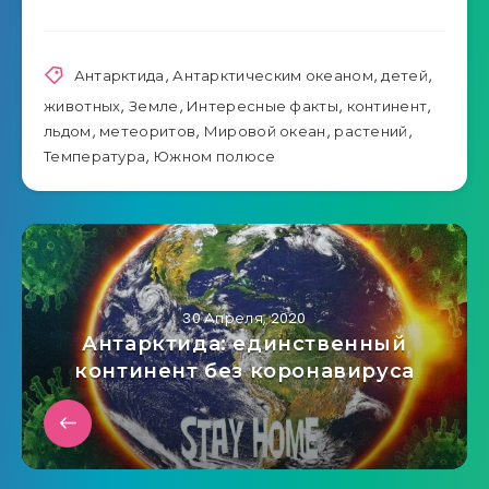
Антарктида
,
Антарктическим океаном
,
детей
,
животных
,
Земле
,
Интересные факты
,
континент
,
льдом
,
метеоритов
,
Мировой океан
,
растений
,
Температура
,
Южном полюсе
30 Апреля, 2020
Антарктида: единственный
континент без коронавируса