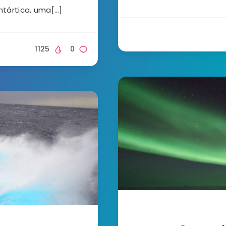
ntártica, uma[…]
1125
0