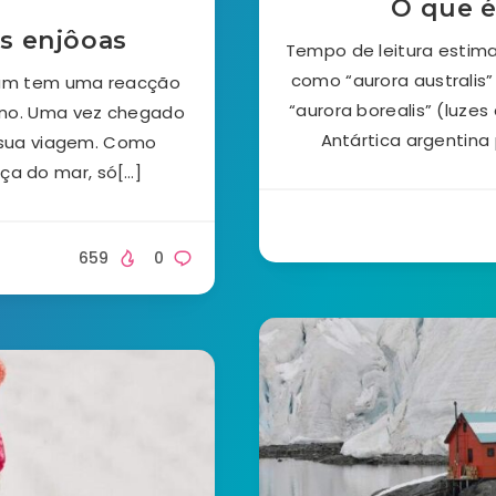
O que é
as enjôoas
Tempo de leitura estima
como “aurora australis”
 um tem uma reacção
“aurora borealis” (luze
ano. Uma vez chegado
Antártica argentina
a sua viagem. Como
ça do mar, só[…]
659
0