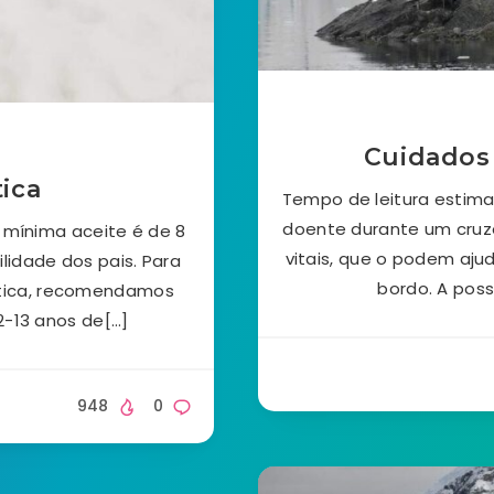
Cuidados 
tica
Tempo de leitura estima
doente durante um cruze
 mínima aceite é de 8
vitais, que o podem ajud
lidade dos pais. Para
bordo. A poss
rtica, recomendamos
2-13 anos de[…]
948
0