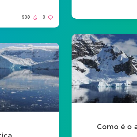
908
0
Como é o a
tica