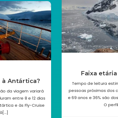
Faixa etári
 à Antártica?
Tempo de leitura estim
pessoas próximas dos c
ção da viagem variará
e 69 anos e 36% são dos
duram entre 8 e 12 dias
O perfi
ártica e às Fly-Cruise
à[…]