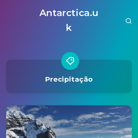
Antarctica.u
k
Precipitação