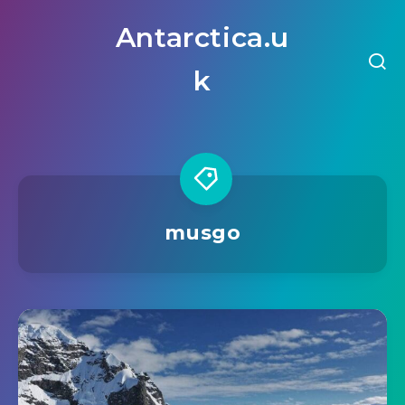
Antarctica.u
k
musgo