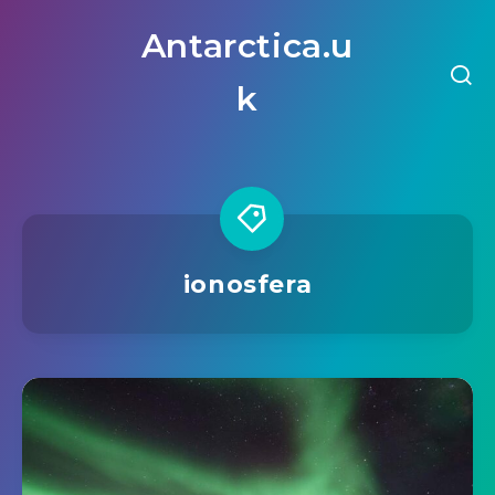
Antarctica.u
k
ionosfera