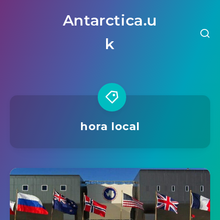
Antarctica.u
k
hora local