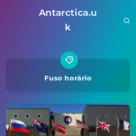
Antarctica.u
k
Fuso horário