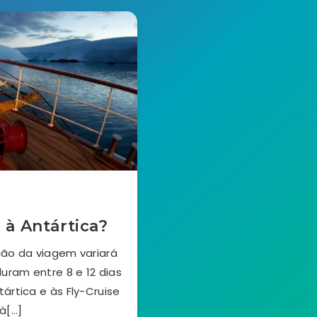
 à Antártica?
ção da viagem variará
duram entre 8 e 12 dias
ártica e às Fly-Cruise
à[…]