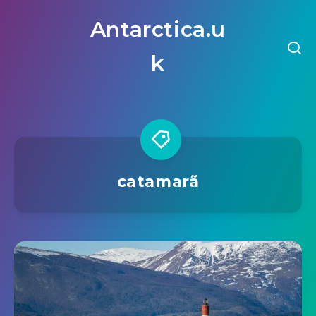
Antarctica.u
k
catamarã