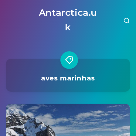
Antarctica.u
k
aves marinhas